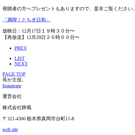
視聴者の方へプレゼントもありますので、是非ご覧ください
「満喫！とちぎ日和」
放映日：12月17日１９時３０分〜
【再放送】
12月20日２０時００分〜
PREV
LIST
NEXT
PAGE TOP
苺が主役。
Instagram
運営会社
株式会社静風
〒321-4306 栃木県真岡市台町11-8
web site