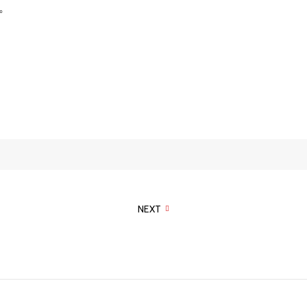
。
NEXT